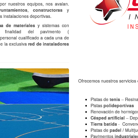
por nuestros equipos, nos avalan.
yuntamientos
,
constructoras
y
s instalaciones deportivas.
a de materiales
y sistemas con
inalidad del pavimento (
r personal cualificado a cada una de
de la exclusiva
red de instaladores
Ofrecemos nuestros servicios 
Pistas de
tenis
– Resina
Pistas
polideportivas
Renovación de hormigo
Césped artificial
– Depo
Tierra batida
- Convenci
Pistas de
padel
/ Multij
Pavimentos
industriale