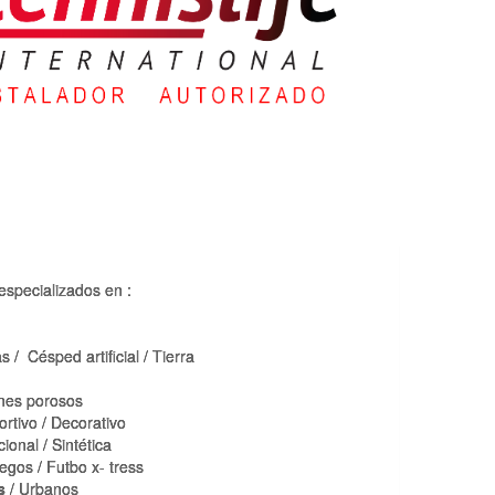
especializados en :
s / Césped artificial / Tierra
nes porosos
rtivo / Decorativo
onal / Sintética
uegos / Futbo x- tress
s
/ Urbanos