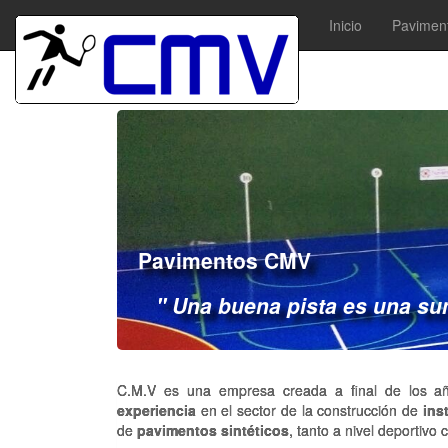
Inicio
Paviment
Pavimentos CMV
" Una buena pista es una sum
C.M.V es una empresa creada a final de los 
experiencia
en el sector de la construcción de
ins
de
pavimentos sintéticos
, tanto a nivel deportivo 