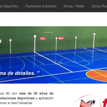
o Deportivo
Pavimento Industrial
Xtress / Padel
Obras Rea
a de detalles. "
años 80 con
mas de 30 años de
talaciones deportivas
y aplicación
como a nivel industrial.